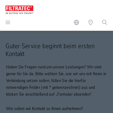
Guter Service beginnt beim ersten
Kontakt
Haben Sie Fragen rund um unsere Leistungen? Wir sind
gerne für Sie da.
Bitte wählen Sie, wie wir uns mit Ihnen in
Verbindung setzen sollen, füllen Sie die hierfür
notwendigen Felder (mit * gekennzeichnet) aus und
klicken Sie anschließend auf „Formular absenden“.
Wie sollen wir Kontakt zu Ihnen aufnehmen?