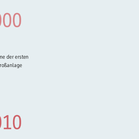
me der ersten
Großanlage