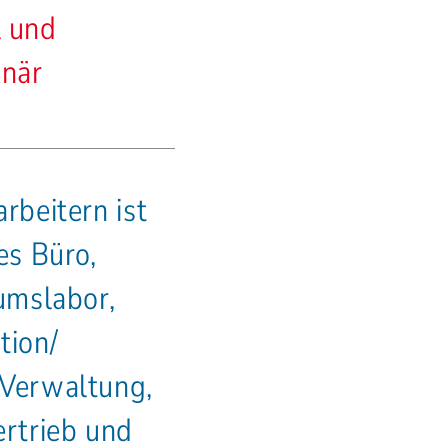
l und
onär
rbeitern ist
es Büro,
umslabor,
tion/
 Verwaltung,
rtrieb und