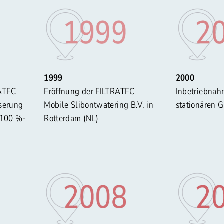
1999
2000
ATEC
Eröffnung der FILTRATEC
Inbetriebnah
serung
Mobile Slibontwatering B.V. in
stationären 
 100 %-
Rotterdam (NL)