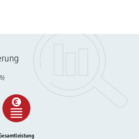
erung
25)
Gesamtleistung