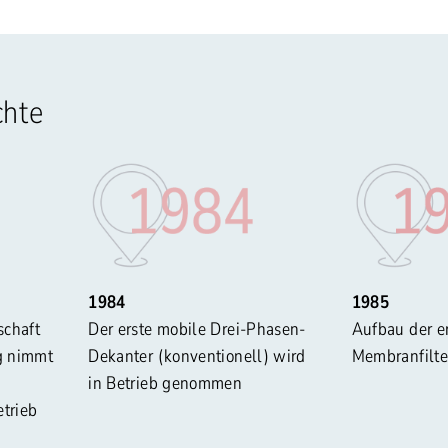
chte
1984
1985
schaft
Der erste mobile Drei-Phasen-
Aufbau der e
g nimmt
Dekanter (konventionell) wird
Membranfilte
in Betrieb genommen
etrieb